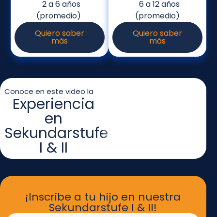
2 a 6 años
6 a 12 años
(promedio)
(promedio)
Quiero saber
Quiero saber
más
más
Conoce en este video la
Experiencia
en
Sekundarstufe
I & II
¡Inscribe a tu hijo en nuestra
Sekundarstufe I & II!