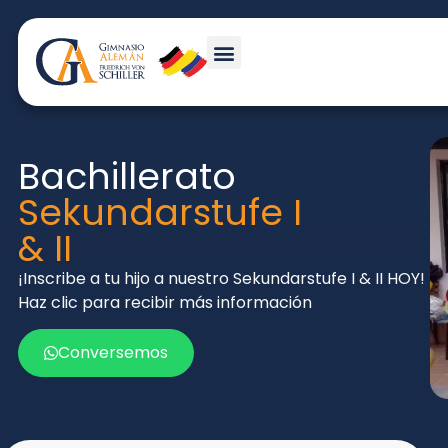
Gimnasio Alemán
Campus Tour
Acceso de padres
Bachillerato
Sekundarstufe I
& II
¡Inscribe a tu hijo a nuestro Sekundarstufe I & II HOY!
Haz clic para recibir más información
Conversemos