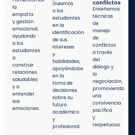
conflictos
Guiamos
la
Enseñamos
a los
empatía
técnicas
estudiantes
y gestión
de
en la
emocional,
manejo
identificación
ayudando
de
de sus
a los
conflictos
intereses
estudiantes
a través
y
a
del
habilidades,
construir
diálogo y
apoyándolos
relaciones
la
en la
saludables
negociación,
toma de
y a
promoviendo
decisiones
entender
una
sobre su
sus
convivencia
futuro
emociones.
pacífica
académico
y
y
respetuosa.
profesional.