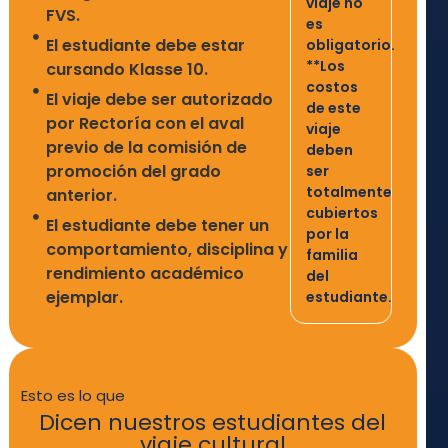
viaje no
FVS.
es
El estudiante debe estar
obligatorio.
**Los
cursando Klasse 10.
costos
El viaje debe ser autorizado
de este
por Rectoría con el aval
viaje
previo de la comisión de
deben
promoción del grado
ser
totalmente
anterior.
cubiertos
El estudiante debe tener un
por la
comportamiento, disciplina y
familia
rendimiento académico
del
ejemplar.
estudiante.
Esto es lo que
Dicen nuestros estudiantes del
viaje cultural