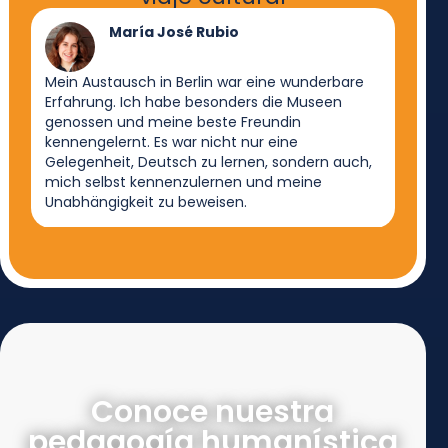
María José Rubio
Mein Austausch in Berlin war eine wunderbare
Mein 
Erfahrung. Ich habe besonders die Museen
Ich k
genossen und meine beste Freundin
und w
kennengelernt. Es war nicht nur eine
wurd
Gelegenheit, Deutsch zu lernen, sondern auch,
Gastf
mich selbst kennenzulernen und meine
Mome
Unabhängigkeit zu beweisen.
Conoce nuestra
pedagogía humanística