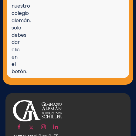
nuestro
colegio
alemán,
solo
debes
dar
clic
en
el
botón.