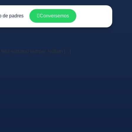
 de padres
Conversemos
a felis euismod semper. Nullam […]