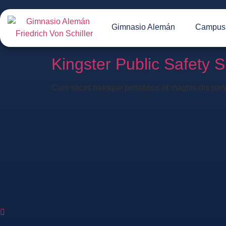
Gimnasio Alemán
Campus 
Etiqueta:
Event
Kingster Public Safety 
Cum sociis natoque penatibus et magnis dis partu