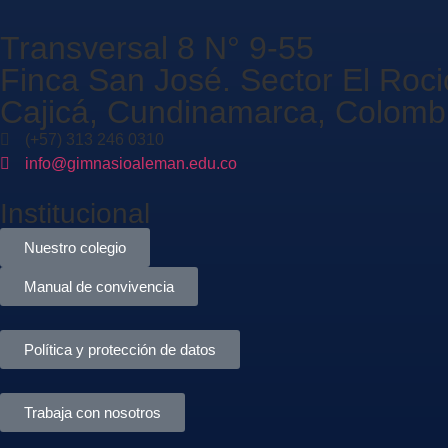
Transversal 8 N° 9-55
Finca San José. Sector El Roci
Cajicá, Cundinamarca, Colomb
(+57) 313 246 0310
info@gimnasioaleman.edu.co
Institucional
Nuestro colegio
Manual de convivencia
Política y protección de datos
Trabaja con nosotros