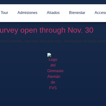
Tour
Admisiones
Aliados
Bienestar
Acceso
Survey open through Nov. 30
rient montes, nascetur ridiculus mus. Vestibulum id ligula port