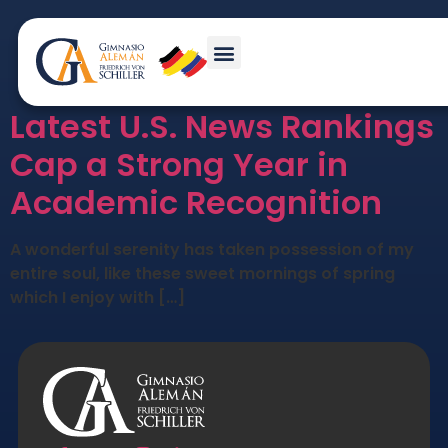
Etiqueta:
Sport
Latest U.S. News Rankings
Cap a Strong Year in
Academic Recognition
A wonderful serenity has taken possession of my
entire soul, like these sweet mornings of spring
which I enjoy with […]