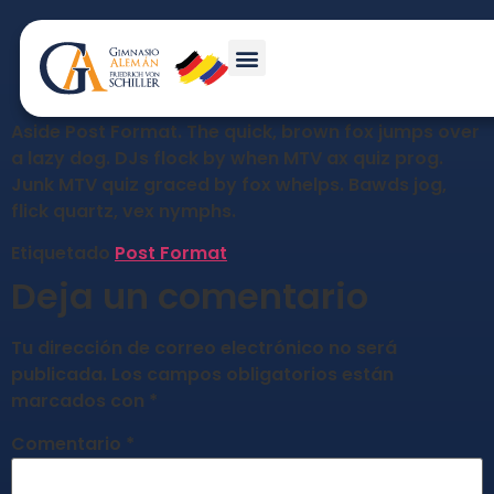
Aside Post Format
Aside Post Format. The quick, brown fox jumps over
a lazy dog. DJs flock by when MTV ax quiz prog.
Junk MTV quiz graced by fox whelps. Bawds jog,
flick quartz, vex nymphs.
Etiquetado
Post Format
Deja un comentario
Tu dirección de correo electrónico no será
publicada.
Los campos obligatorios están
marcados con
*
Comentario
*